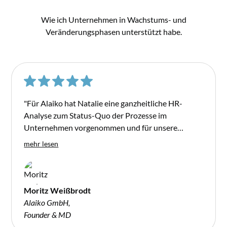
Wie ich Unternehmen in Wachstums- und
Veränderungsphasen unterstützt habe.
"Für Alaiko hat Natalie eine ganzheitliche HR-
Analyse zum Status-Quo der Prozesse im
Unternehmen vorgenommen und für unsere
Hyper-Growth Phase wichtige
mehr lesen
Optimierungspotentiale ausgearbeitet. Da Alaiko
noch kein Head of-Level im Personalbereich hat,
brauchten wir eine professionelle Einschätzung zu
unseren Prozessen und Empfehlungen zu
Moritz Weißbrodt
konkreten Maßnahmen. Natalie hat dazu die
Alaiko GmbH,
Implementierungsschritte entworfen und
Founder & MD
priorisiert und eine hilfreiche Roadmap erstellt. Ihre