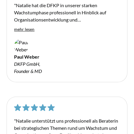
"Natalie hat die DFKP in unserer starken
Wachstumphase professionell in Hinblick auf
Organisationsentwicklung und
Prozessoptimierung sehr kompetent beraten. Dies
mehr lesen
war vor allem für ein nachhaltiges Wachstum und
die Prioritätensetzung unserer HR Roadmap sehr
hilfreich. Sie ist für mich als Gründer als auch für
unsere interne HR Abteilung eine wertvolle
Paul Weber
Sparringspartnerin."
DKFP GmbH,
Founder & MD
"Natalie unterstützt uns professionell als Beraterin
bei strategischen Themen rund um Wachstum und