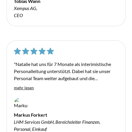
Tobias Wann
Aufgrund der professionellen, angenehmen
Xempus AG,
Zusammenarbeit kann ich Natalie definitiv
CEO
weiterempfehlen."
"Natalie hat uns für 7 Monate als interimistische
Personalleitung unterstützt. Dabei hat sie unser
Personal Team weiter aufgebaut und die
Umsetzung unsere Unternehmensziele maßgeblich
mehr lesen
vorangetrieben. Darüberhinaus hat sie uns bei der
Integration und Implementierung von neuen
Personalsystemen unterstützt und unsere internen
Prozesse optimiert. Mit ihrer wertschätzenden Art
Markus Forkert
und ihrer langjährigen Expertise, hat sie unser
LHM Services GmbH, Bereichsleiter Finanzen,
Unternehmen professionell vorangebracht."
Personal, Einkauf