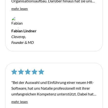
Organisationsaufbau. Darüber hinaus hat sie uns
unterstützt ein Vergütungsmodell für Sales
mehr lesen
aufzubauen sowie den Auswahlprozess für Key
Hires begleitet. Ich schätze ihre offene, kompetente
und vertrauensvolle Art und freue mich auf die
weitere Zusammenarbeit."
Fabian Lindner
Cleverep,
Founder & MD
"Bei der Auswahl und Einführung einer neuen HR-
Software, hat uns Natalie professionell mit ihrer
umfangreichen Kompetenz unterstützt. Dabei hat
Sie uns wertvolle Unterstützung geleistet, indem
mehr lesen
sie unsere internen HR- & Recruitingprozesse auf