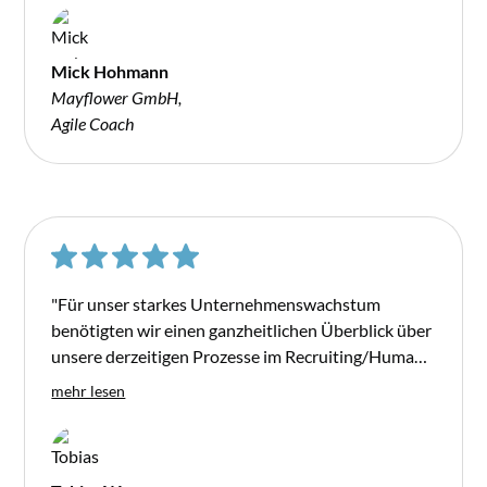
Skalierbarkeit und Automatisierung geprüft hat
und diese anzupassen. Wir wissen Natalie als
erfahrene Sparringsparterin sehr zu schätzen und
Mick Hohmann
empfehlen Sie uneingeschränkt weiter."
Mayflower GmbH,
Agile Coach
"Für unser starkes Unternehmenswachstum
benötigten wir einen ganzheitlichen Überblick über
unsere derzeitigen Prozesse im Recruiting/Human
Resources Bereich. Natalie hat innerhalb kürzester
mehr lesen
Zeit eine komplette Analyse zum Status-Quo
vorgenommen. Dabei hat sie Stärken und
Optimierungspotentiale ausgearbeitet und diese
konkret an Handlungsempfehlungen geknüpft.