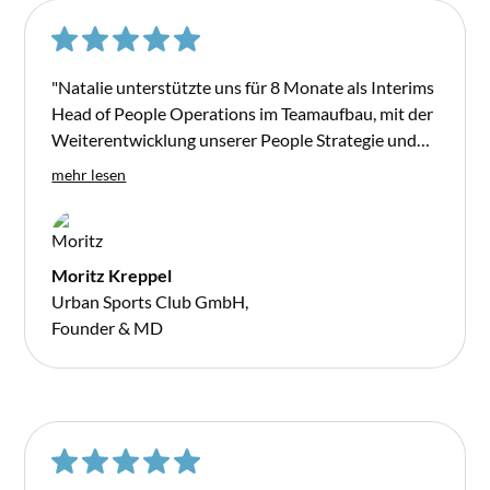
"Natalie unterstützte uns für 8 Monate als Interims
Head of People Operations im Teamaufbau, mit der
Weiterentwicklung unserer People Strategie und
setzte darüber hinaus unsere interne Remote
mehr lesen
Working Policy auf. Durch ihre Expertise schaffte
sie es unser internes Team signifikant
weiterzuentwickeln und gleichzeitig unsere
Prozesse nachhaltig zu digitalisieren und zu
Moritz Kreppel
skalieren. Wir sind sehr dankbar für die angenehme,
Urban Sports Club GmbH,
wertvolle und professionelle Unterstützung und
Founder & MD
empfehlen sie gerne weiter."